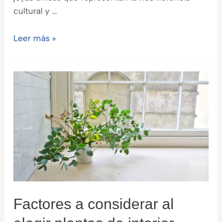
cultural y …
Cómo
Leer más »
Identificar
Productos
Artesanales
Auténticos
Factores a considerar al