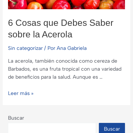
6 Cosas que Debes Saber
sobre la Acerola
Sin categorizar
/ Por
Ana Gabriela
La acerola, también conocida como cereza de
Barbados, es una fruta tropical con una variedad
de beneficios para la salud. Aunque es …
6
Leer más »
Cosas
que
Debes
Buscar
Saber
Buscar
sobre