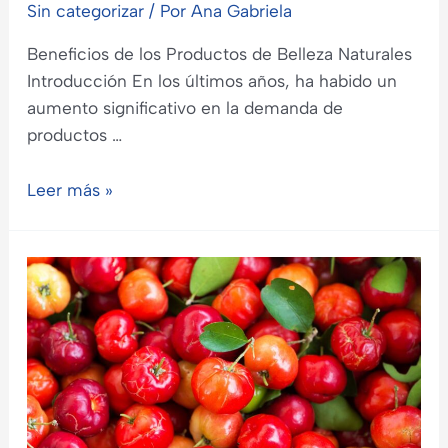
Sin categorizar
/ Por
Ana Gabriela
Beneficios de los Productos de Belleza Naturales
Introducción En los últimos años, ha habido un
aumento significativo en la demanda de
productos …
Beneficios
Leer más »
de
los
Productos
de
Belleza
Naturales