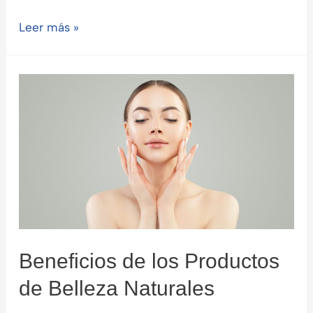
Cartago:
Leer más »
La
Primera
Capital
de
Costa
Rica
Beneficios de los Productos
de Belleza Naturales