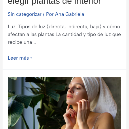
elegir plantas de interior
Sin categorizar
/ Por
Ana Gabriela
Luz: Tipos de luz (directa, indirecta, baja) y cómo
afectan a las plantas La cantidad y tipo de luz que
recibe una …
Factores
Leer más »
a
considerar
al
elegir
plantas
de
interior